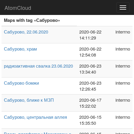
AtomCloud
Toggl
navig
Maps with tag «Сабурово»
Сабурово, 22.06.2020
2020-06-22
interrno
14:11:29
Сабурово, храм
2020-06-22
interrno
12:54:08
радиоактивная свалка 23.06.2020
2020-06-23
interrno
13:34:40
Сабурово бомжи
2020-06-23
interrno
12:26:45
Сабурово, ближе к МЗП
2020-06-17
interrno
15:22:02
Сабурово, центральная аллея
2020-06-15
interrno
15:35:50
Вдоль платформы Москворечье,
2020-06-15
interrno