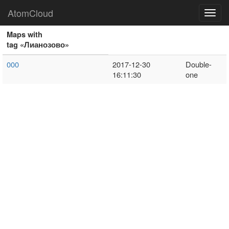
AtomCloud
Toggl
navig
Maps with
tag «Лианозово»
000
2017-12-30
Double-
16:11:30
one