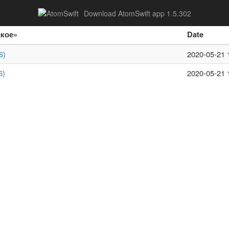
Download AtomSwift app 1.5.302
ское»
Date
6)
2020-05-21 
6)
2020-05-21 