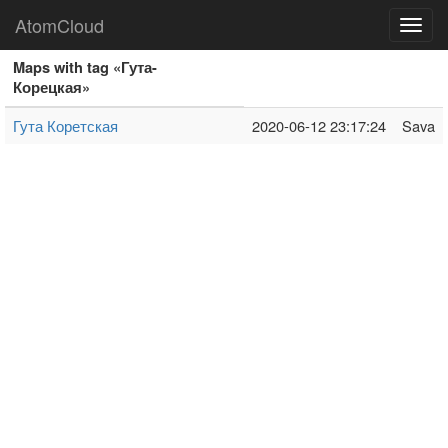
AtomCloud
Toggl
navig
Maps with tag «Гута-
Корецкая»
Гута Коретская
2020-06-12 23:17:24
Sava