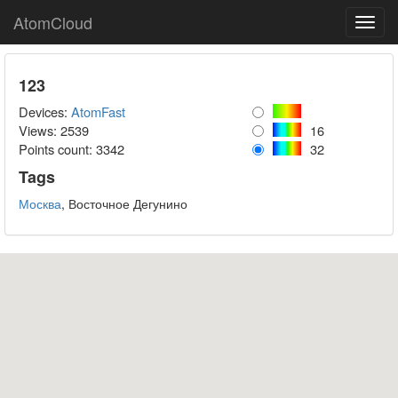
AtomCloud
Toggl
navig
123
Devices:
AtomFast
Views: 2539
16
Points count:
3342
32
Tags
Москва
, Восточное Дегунино