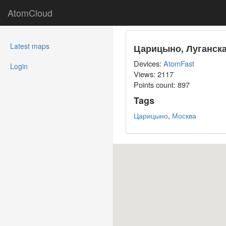
AtomCloud
(current)
Latest maps
Царицыно, Луганск
Devices:
AtomFast
Login
Views: 2117
Points count:
897
Tags
Царицыно
,
Москва