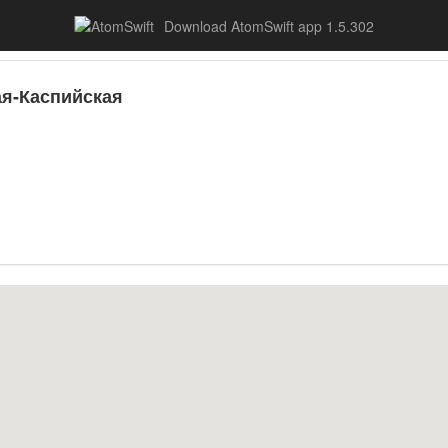
Download AtomSwift app 1.5.302
ая-Каспийская