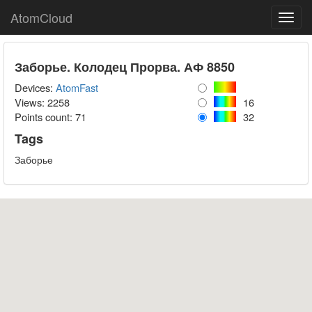
AtomCloud
Toggl
navig
Заборье. Колодец Прорва. АФ 8850
Devices:
AtomFast
Views: 2258
16
Points count:
71
32
Tags
Заборье