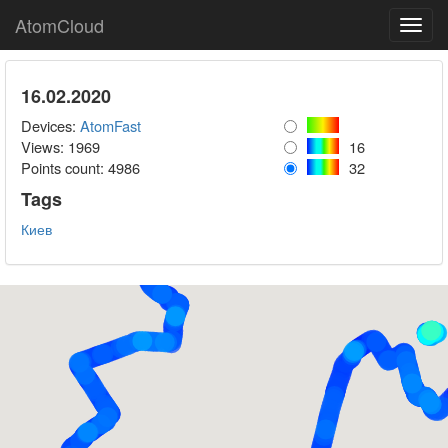
AtomCloud
Toggl
navig
16.02.2020
Devices:
AtomFast
Views: 1969
16
Points count:
4986
32
Tags
Киев